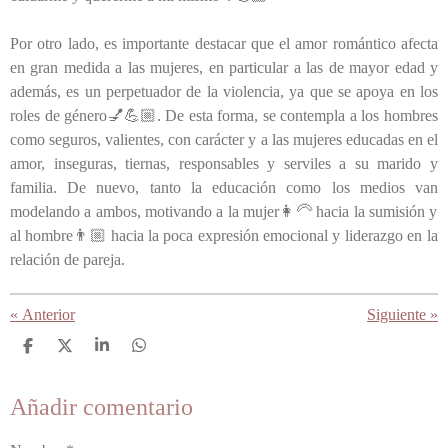
Por otro lado, es importante destacar que el amor romántico afecta
en gran medida a las mujeres, en particular a las de mayor edad y
además, es un perpetuador de la violencia, ya que se apoya en los
roles de género💅💪🏼. De esta forma, se contempla a los hombres
como seguros, valientes, con carácter y a las mujeres educadas en el
amor, inseguras, tiernas, responsables y serviles a su marido y
familia. De nuevo, tanto la educación como los medios van
modelando a ambos, motivando a la mujer👩‍🦳 hacia la sumisión y
al hombre👨🏼 hacia la poca expresión emocional y liderazgo en la
relación de pareja.
«
Anterior
Siguiente
»
C
C
C
C
o
o
o
o
m
m
m
m
Añadir comentario
p
p
p
p
a
a
a
a
r
r
r
r